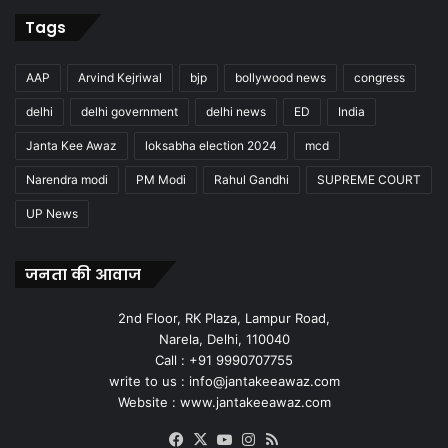
Tags
AAP
Arvind Kejriwal
bjp
bollywood news
congress
delhi
delhi government
delhi news
ED
India
Janta Kee Awaz
loksabha election 2024
mcd
Narendra modi
PM Modi
Rahul Gandhi
SUPREME COURT
UP News
जनता की आवाज
2nd Floor, RK Plaza, Lampur Road,
Narela, Delhi, 110040
Call : +91 9990707755
write to us : info@jantakeeawaz.com
Website : www.jantakeeawaz.com
Facebook
X
YouTube
Instagram
RSS