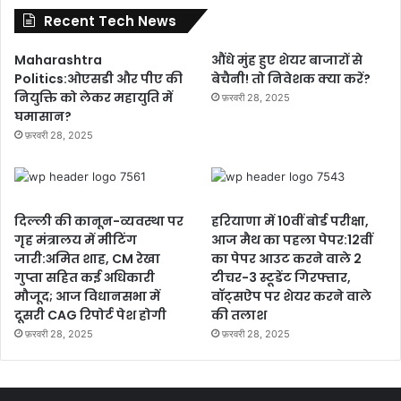
Recent Tech News
Maharashtra
औंधे मुंह हुए शेयर बाजारों से
Politics:ओएसडी और पीए की
बेचैनी! तो निवेशक क्या करें?
नियुक्ति को लेकर महायुति में
फ़रवरी 28, 2025
घमासान?
फ़रवरी 28, 2025
दिल्ली की कानून-व्यवस्था पर
हरियाणा में 10वीं बोर्ड परीक्षा,
गृह मंत्रालय में मीटिंग
आज मैथ का पहला पेपर:12वीं
जारी:अमित शाह, CM रेखा
का पेपर आउट करने वाले 2
गुप्ता सहित कई अधिकारी
टीचर-3 स्टूडेंट गिरफ्तार,
मौजूद; आज विधानसभा में
वॉट्सऐप पर शेयर करने वाले
दूसरी CAG रिपोर्ट पेश होगी
की तलाश
फ़रवरी 28, 2025
फ़रवरी 28, 2025