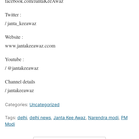
facebook.com/JantaKeeAwaz
Twitter :
/ janta_keeawaz
Website :
www.jantakeeawaz.ccom
Youtube :
/ @jantakeeawaz
Channel details
/ jantakeeawaz
Categories:
Uncategorized
Tags:
delhi
,
delhi news
,
Janta Kee Awaz
,
Narendra modi
,
PM
Modi