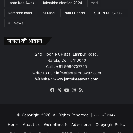
Janta Kee Awaz
loksabha election 2024
mcd
Narendra modi
PM Modi
Rahul Gandhi
SUPREME COURT
UP News
जनता की आवाज
2nd Floor, RK Plaza, Lampur Road,
Narela, Delhi, 110040
Call : +91 9990707755
write to us : info@jantakeeawaz.com
Website : www.jantakeeawaz.com
Facebook
X
YouTube
Instagram
RSS
© Copyright 2026, All Rights Reserved |
जनता की आवाज
Home
About us
Guidelines for Advertorial
Copyright Policy