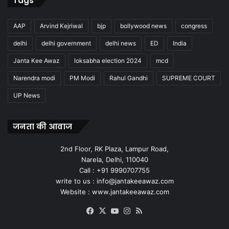
Tags
AAP
Arvind Kejriwal
bjp
bollywood news
congress
delhi
delhi government
delhi news
ED
India
Janta Kee Awaz
loksabha election 2024
mcd
Narendra modi
PM Modi
Rahul Gandhi
SUPREME COURT
UP News
जनता की आवाज
2nd Floor, RK Plaza, Lampur Road,
Narela, Delhi, 110040
Call : +91 9990707755
write to us : info@jantakeeawaz.com
Website : www.jantakeeawaz.com
Facebook
X
YouTube
Instagram
RSS