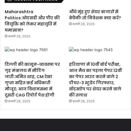
Maharashtra
औंधे मुंह हुए शेयर बाजारों से
Politics:ओएसडी और पीए की
बेचैनी! तो निवेशक क्या करें?
नियुक्ति को लेकर महायुति में
फ़रवरी 28, 2025
घमासान?
फ़रवरी 28, 2025
दिल्ली की कानून-व्यवस्था पर
हरियाणा में 10वीं बोर्ड परीक्षा,
गृह मंत्रालय में मीटिंग
आज मैथ का पहला पेपर:12वीं
जारी:अमित शाह, CM रेखा
का पेपर आउट करने वाले 2
गुप्ता सहित कई अधिकारी
टीचर-3 स्टूडेंट गिरफ्तार,
मौजूद; आज विधानसभा में
वॉट्सऐप पर शेयर करने वाले
दूसरी CAG रिपोर्ट पेश होगी
की तलाश
फ़रवरी 28, 2025
फ़रवरी 28, 2025