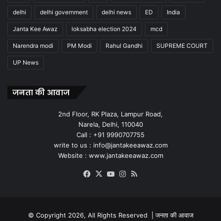
delhi
delhi government
delhi news
ED
India
Janta Kee Awaz
loksabha election 2024
mcd
Narendra modi
PM Modi
Rahul Gandhi
SUPREME COURT
UP News
जनता की आवाज
2nd Floor, RK Plaza, Lampur Road,
Narela, Delhi, 110040
Call : +91 9990707755
write to us : info@jantakeeawaz.com
Website : www.jantakeeawaz.com
Facebook
X
YouTube
Instagram
RSS
© Copyright 2026, All Rights Reserved |
जनता की आवाज