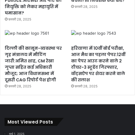
Politics:ओएसडी और पीए की
बेचैनी! तो निवेशक क्या करें?
नियुक्ति को लेकर महायुति में
फ़रवरी 28, 2025
घमासान?
फ़रवरी 28, 2025
दिल्ली की कानून-व्यवस्था पर
हरियाणा में 10वीं बोर्ड परीक्षा,
गृह मंत्रालय में मीटिंग
आज मैथ का पहला पेपर:12वीं
जारी:अमित शाह, CM रेखा
का पेपर आउट करने वाले 2
गुप्ता सहित कई अधिकारी
टीचर-3 स्टूडेंट गिरफ्तार,
मौजूद; आज विधानसभा में
वॉट्सऐप पर शेयर करने वाले
दूसरी CAG रिपोर्ट पेश होगी
की तलाश
फ़रवरी 28, 2025
फ़रवरी 28, 2025
Most Viewed Posts
मार्च 1, 2025