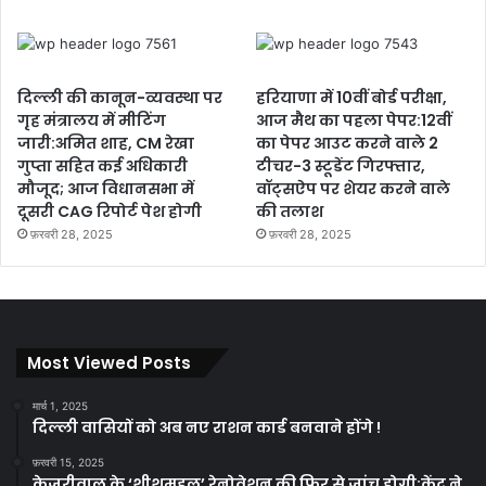
दिल्ली की कानून-व्यवस्था पर
हरियाणा में 10वीं बोर्ड परीक्षा,
गृह मंत्रालय में मीटिंग
आज मैथ का पहला पेपर:12वीं
जारी:अमित शाह, CM रेखा
का पेपर आउट करने वाले 2
गुप्ता सहित कई अधिकारी
टीचर-3 स्टूडेंट गिरफ्तार,
मौजूद; आज विधानसभा में
वॉट्सऐप पर शेयर करने वाले
दूसरी CAG रिपोर्ट पेश होगी
की तलाश
फ़रवरी 28, 2025
फ़रवरी 28, 2025
Most Viewed Posts
मार्च 1, 2025
दिल्ली वासियों को अब नए राशन कार्ड बनवाने होंगे !
फ़रवरी 15, 2025
केजरीवाल के ‘शीशमहल’ रेनोवेशन की फिर से जांच होगी:केंद्र ने