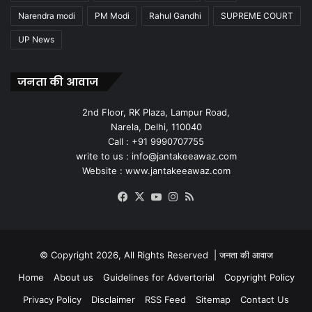
Narendra modi
PM Modi
Rahul Gandhi
SUPREME COURT
UP News
जनता की आवाज
2nd Floor, RK Plaza, Lampur Road,
Narela, Delhi, 110040
Call : +91 9990707755
write to us : info@jantakeeawaz.com
Website : www.jantakeeawaz.com
Facebook
X
YouTube
Instagram
RSS
© Copyright 2026, All Rights Reserved |
जनता की आवाज
Home
About us
Guidelines for Advertorial
Copyright Policy
Privacy Policy
Disclaimer
RSS Feed
Sitemap
Contact Us