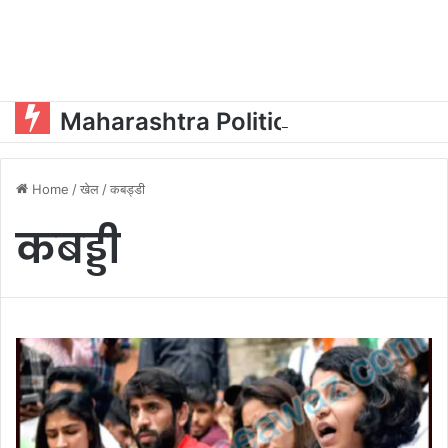
Maharashtra Politics:ओएसडी और पीए की नियुक्ति को लेकर महायुति में घमासान?
Home
/
खेल
/
कबड्डी
कबड्डी