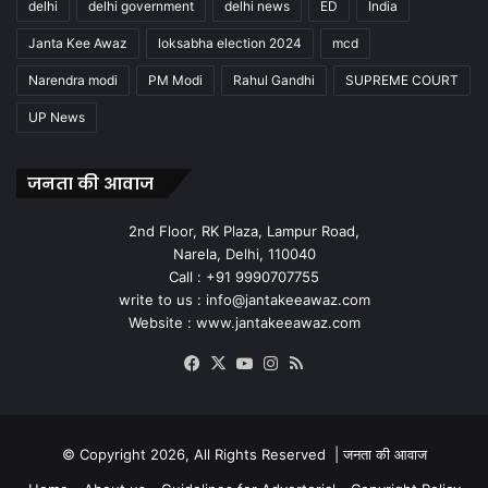
delhi
delhi government
delhi news
ED
India
Janta Kee Awaz
loksabha election 2024
mcd
Narendra modi
PM Modi
Rahul Gandhi
SUPREME COURT
UP News
जनता की आवाज
2nd Floor, RK Plaza, Lampur Road,
Narela, Delhi, 110040
Call : +91 9990707755
write to us : info@jantakeeawaz.com
Website : www.jantakeeawaz.com
Facebook
X
YouTube
Instagram
RSS
© Copyright 2026, All Rights Reserved |
जनता की आवाज