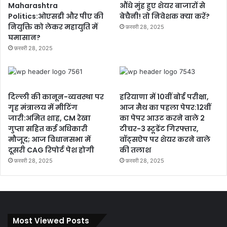
Maharashtra
औंधे मुंह हुए शेयर बाजारों से
Politics:ओएसडी और पीए की
बेचैनी! तो निवेशक क्या करें?
नियुक्ति को लेकर महायुति में
फ़रवरी 28, 2025
घमासान?
फ़रवरी 28, 2025
दिल्ली की कानून-व्यवस्था पर
हरियाणा में 10वीं बोर्ड परीक्षा,
गृह मंत्रालय में मीटिंग
आज मैथ का पहला पेपर:12वीं
जारी:अमित शाह, CM रेखा
का पेपर आउट करने वाले 2
गुप्ता सहित कई अधिकारी
टीचर-3 स्टूडेंट गिरफ्तार,
मौजूद; आज विधानसभा में
वॉट्सऐप पर शेयर करने वाले
दूसरी CAG रिपोर्ट पेश होगी
की तलाश
फ़रवरी 28, 2025
फ़रवरी 28, 2025
Most Viewed Posts