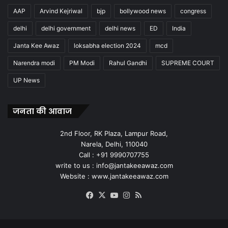
AAP
Arvind Kejriwal
bjp
bollywood news
congress
delhi
delhi government
delhi news
ED
India
Janta Kee Awaz
loksabha election 2024
mcd
Narendra modi
PM Modi
Rahul Gandhi
SUPREME COURT
UP News
जनता की आवाज
2nd Floor, RK Plaza, Lampur Road,
Narela, Delhi, 110040
Call : +91 9990707755
write to us : info@jantakeeawaz.com
Website : www.jantakeeawaz.com
Facebook
X
YouTube
Instagram
RSS