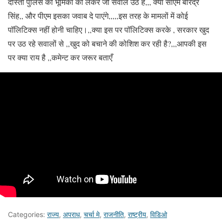
दोस्तों पुलिस की भूमिका को लेकर जो सवाल उठे हैं,,, क्या सीएम बीरेंद्र
सिंह,, और पीएम इसका जवाब दे पाएंगे,,,,,इस तरह के मामलों में कोई
पॉलिटिक्स नहीं होनी चाहिए।,,क्या इस पर पॉलिटिक्स करके , सरकार खुद
पर उठ रहे सवालों से ,,खुद को बचाने की कोशिश कर रही है?,,,आपकी इस
पर क्या राय है ,,कमेन्ट कर जरूर बताएँ
Categories:
राज्य
,
अपराध
,
चर्चा मे
,
राजनीति
,
राष्ट्रीय
,
विडिओ