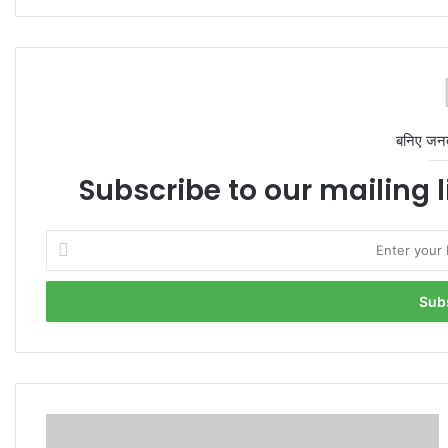
बनिए जन
Subscribe to our mailing l
Enter
your
Email
address
Kawad
Yatra