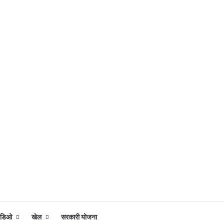
िडिओ
खेल
सरकारी योजना