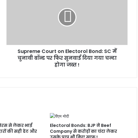
on
Electorol
Bond:
SC
में
चुनावी
बॉन्ड
Supreme Court on Electorol Bond: SC में
पर
फिर
चुनावी बॉन्ड पर फिर सुनवाई दिया गया चन्दा
सुनवाई
होगा जब्त !
दिया
गया
चन्दा
होगा
जब्त
!
ेरस से लेकर भाई
Electoral Bonds: BJP ने Beef
हारों की सही डेट और
Company से करोड़ों का चंदा लेकर
उसके पाप भी किए साफ !