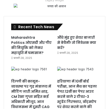
Legacy Widget
Recent Tech News
Maharashtra
औंधे मुंह हुए शेयर बाजारों
Politics:ओएसडी और पीए
से बेचैनी! तो निवेशक क्या
की नियुक्ति को लेकर
करें?
महायुति में घमासान?
फ़रवरी 28, 2025
फ़रवरी 28, 2025
दिल्ली की कानून-
हरियाणा में 10वीं बोर्ड
व्यवस्था पर गृह मंत्रालय में
परीक्षा, आज मैथ का पहला
मीटिंग जारी:अमित शाह,
पेपर:12वीं का पेपर आउट
CM रेखा गुप्ता सहित कई
करने वाले 2 टीचर-3
अधिकारी मौजूद; आज
स्टूडेंट गिरफ्तार, वॉट्सऐप
विधानसभा में दूसरी CAG
पर शेयर करने वाले की