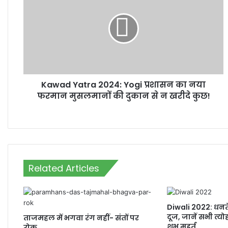
2024:
Yogi
प्रशासन
का
नया
फरमान
मुसलमानों
Kawad Yatra 2024: Yogi प्रशासन का नया
की
दुकान
फरमान मुसलमानों की दुकान से न खरीदे कुछ!
से
न
खरीदे
कुछ!
Related Articles
Diwali 2022: धनत
दूज, जानें सभी त्यो
ताजमहल में भगवा रंग नहीं- संतों पर
शुभ मुहूर्त
रोक