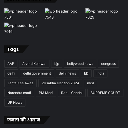
Tags
AAP
Arvind Kejriwal
bjp
bollywood news
congress
delhi
delhi government
delhi news
ED
India
Janta Kee Awaz
loksabha election 2024
mcd
Narendra modi
PM Modi
Rahul Gandhi
SUPREME COURT
UP News
जनता की आवाज