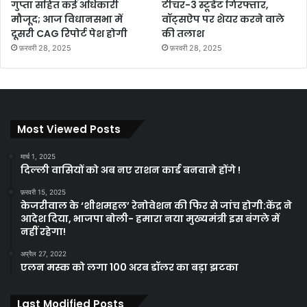
गुप्ता सहित कई अधिकारी
टीचर-3 स्टूडेंट गिरफ्तार,
मौजूद; आज विधानसभा में
वॉट्सऐप पर शेयर करने वाले
दूसरी CAG रिपोर्ट पेश होगी
की तलाश
फ़रवरी 28, 2025
फ़रवरी 28, 2025
Most Viewed Posts
मार्च 1, 2025
दिल्ली वासियों को अब नए राशन कार्ड बनवाने होंगे !
फ़रवरी 15, 2025
केजरीवाल के ‘शीशमहल’ रेनोवेशन की फिर से जांच होगी:केंद्र ने
आदेश दिया, भाजपा बोली- हमारा नया मुख्यमंत्री इस बंगले में
नहीं रहेगा!
अप्रैल 27, 2022
एलन मस्क को लगा 100 अरब डॉलर का बड़ा झटका
Last Modified Posts