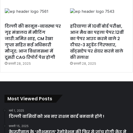
दिल्ली की कानून-व्यवस्था पर
हरियाणा में 10वीं बोर्ड परीक्षा,
गृह मंत्रालय में मीटिंग
आज मैथ का पहला पेपर:12वीं
जारी:अमित शाह, CM रेखा
का पेपर आउट करने वाले 2
गुप्ता सहित कई अधिकारी
टीचर-3 स्टूडेंट गिरफ्तार,
मौजूद; आज विधानसभा में
वॉट्सऐप पर शेयर करने वाले
दूसरी CAG रिपोर्ट पेश होगी
की तलाश
फ़रवरी 28, 2025
फ़रवरी 28, 2025
Most Viewed Posts
मार्च 1, 2025
दिल्ली वासियों को अब नए राशन कार्ड बनवाने होंगे !
फ़रवरी 15, 2025
केजरीवाल के ‘शीशमहल’ रेनोवेशन की फिर से जांच होगी:केंद्र ने