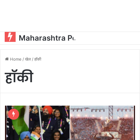
Maharashtra Politics:ओएसडी और पीए की नियुक्ति को लेकर महायुति में घमासान?
Home
/
खेल
/
हॉकी
हॉकी