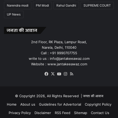
Narendra modi
PM Modi
Rahul Gandhi
SUPREME COURT
UP News
जनता की आवाज
2nd Floor, RK Plaza, Lampur Road,
Narela, Delhi, 110040
Call : +91 9990707755
write to us : info@jantakeeawaz.com
Website : www.jantakeeawaz.com
Facebook
X
YouTube
Instagram
RSS
© Copyright 2026, All Rights Reserved |
जनता की आवाज
Home
About us
Guidelines for Advertorial
Copyright Policy
Privacy Policy
Disclaimer
RSS Feed
Sitemap
Contact Us