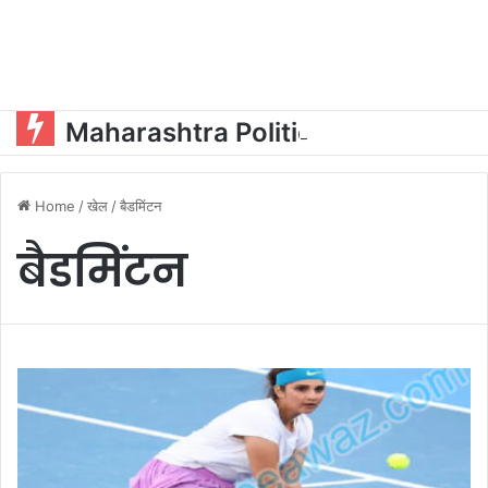
Maharashtra Politics:ओएसडी और पीए की नियुक्ति को लेकर महायुति में घमासान?
Home
/
खेल
/
बैडमिंटन
बैडमिंटन