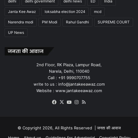
delhi
delhi government
delhi news
ED
India
Janta Kee Awaz
loksabha election 2024
mcd
Narendra modi
PM Modi
Rahul Gandhi
SUPREME COURT
UP News
जनता की आवाज
2nd Floor, RK Plaza, Lampur Road,
Narela, Delhi, 110040
Call : +91 9990707755
write to us : info@jantakeeawaz.com
Website : www.jantakeeawaz.com
Facebook
X
YouTube
Instagram
RSS
© Copyright 2026, All Rights Reserved |
जनता की आवाज
Home
About us
Guidelines for Advertorial
Copyright Policy