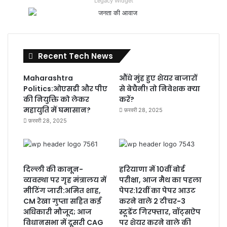
Legacy Widget
Recent Tech News
Maharashtra
औंधे मुंह हुए शेयर बाजारों
Politics:ओएसडी और पीए
से बेचैनी! तो निवेशक क्या
की नियुक्ति को लेकर
करें?
महायुति में घमासान?
फ़रवरी 28, 2025
फ़रवरी 28, 2025
दिल्ली की कानून-
हरियाणा में 10वीं बोर्ड
व्यवस्था पर गृह मंत्रालय में
परीक्षा, आज मैथ का पहला
मीटिंग जारी:अमित शाह,
पेपर:12वीं का पेपर आउट
CM रेखा गुप्ता सहित कई
करने वाले 2 टीचर-3
अधिकारी मौजूद; आज
स्टूडेंट गिरफ्तार, वॉट्सऐप
विधानसभा में दूसरी CAG
पर शेयर करने वाले की