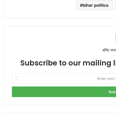
bihar politics
बनिए जन
Subscribe to our mailing l
Enter
your
Email
address