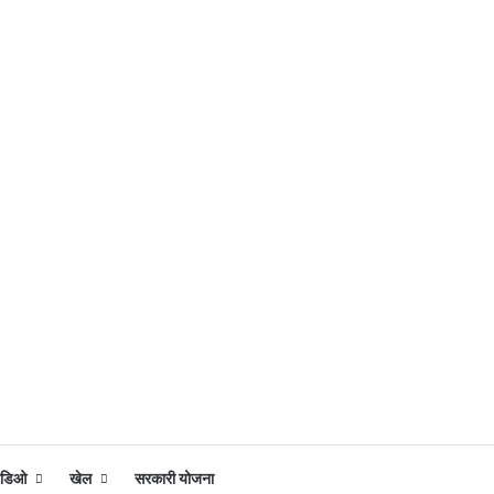
िडिओ
खेल
सरकारी योजना