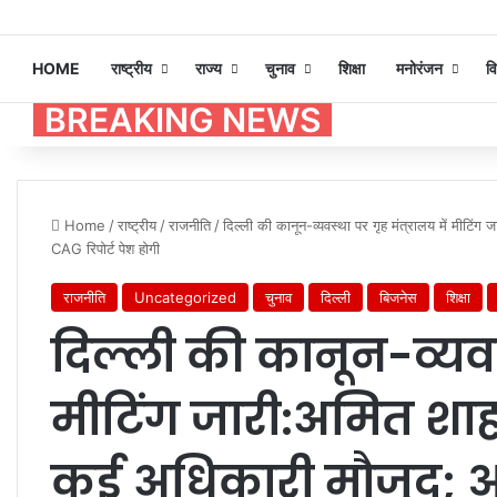
HOME
राष्ट्रीय
राज्य
चुनाव
शिक्षा
मनोरंजन
व
BREAKING NEWS
Home
/
राष्ट्रीय
/
राजनीति
/
दिल्ली की कानून-व्यवस्था पर गृह मंत्रालय में मीटि
CAG रिपोर्ट पेश होगी
राजनीति
Uncategorized
चुनाव
दिल्ली
बिजनेस
शिक्षा
दिल्ली की कानून-व्यवस्
मीटिंग जारी:अमित शाह
कई अधिकारी मौजूद; आ