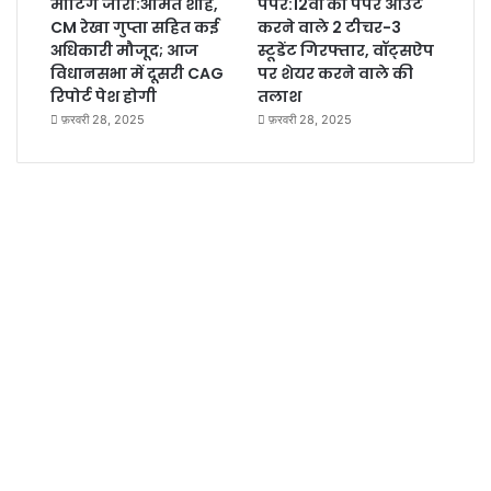
मीटिंग जारी:अमित शाह,
पेपर:12वीं का पेपर आउट
CM रेखा गुप्ता सहित कई
करने वाले 2 टीचर-3
अधिकारी मौजूद; आज
स्टूडेंट गिरफ्तार, वॉट्सऐप
विधानसभा में दूसरी CAG
पर शेयर करने वाले की
रिपोर्ट पेश होगी
तलाश
फ़रवरी 28, 2025
फ़रवरी 28, 2025