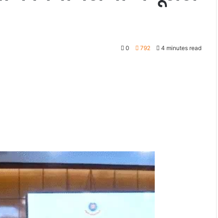
0
792
4 minutes read