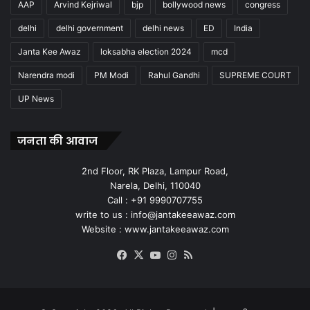
AAP
Arvind Kejriwal
bjp
bollywood news
congress
delhi
delhi government
delhi news
ED
India
Janta Kee Awaz
loksabha election 2024
mcd
Narendra modi
PM Modi
Rahul Gandhi
SUPREME COURT
UP News
जनता की आवाज
2nd Floor, RK Plaza, Lampur Road,
Narela, Delhi, 110040
Call : +91 9990707755
write to us : info@jantakeeawaz.com
Website : www.jantakeeawaz.com
Facebook
X
YouTube
Instagram
RSS