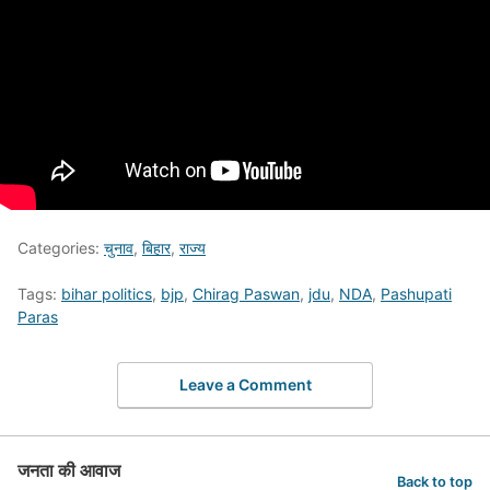
Categories:
चुनाव
,
बिहार
,
राज्य
Tags:
bihar politics
,
bjp
,
Chirag Paswan
,
jdu
,
NDA
,
Pashupati
Paras
Leave a Comment
जनता की आवाज
Back to top