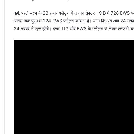
वहीं, पहले चरण के 28 हजार फ्लैट्स में द्वारका सेक्टर-19 B में 728 EWS
लोकनायक पुरम में 224 EWS फ्लैट्स शामिल हैं। यानि कि अब आप 24 नवंबर 
24 नवंबर से शुरू होगी। इसमें LIG और EWS के फ्लैट्स से लेकर लग्जरी फ्लैट्