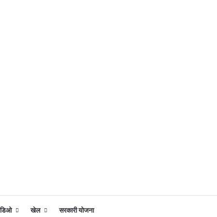
िडिओ
खेल
सरकारी योजना