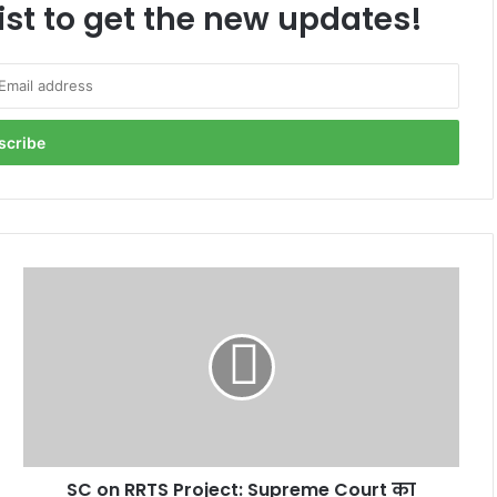
ist to get the new updates!
SC
on
RRTS
Project:
Supreme
Court
का
Arvind
Kejriwal
SC on RRTS Project: Supreme Court का
सरकार