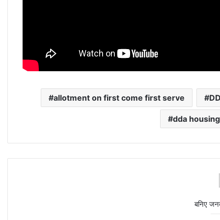
allotment on first come first serve
DD
dda housin
बनिए जन