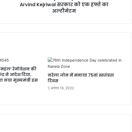
को
Arvind Kejriwal सरकार को एक हफ्ते का
एक
अल्टीमेटम
हफ्ते
का
अल्टीमेटम
शमहल’ रेनोवेशन की
ंद्र ने आदेश दिया,
नरेला जोन में मनाया 75वां स्वतंत्रता
 नया मुख्यमंत्री इस
दिवस
अगस्त 16, 2022