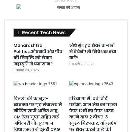
Legacy Widget
Recent Tech News
Maharashtra
औंधे मुंह हुए शेयर बाजारों
Politics:ओएसडी और पीए
से बेचैनी! तो निवेशक क्या
की नियुक्ति को लेकर
करें?
महायुति में घमासान?
फ़रवरी 28, 2025
फ़रवरी 28, 2025
दिल्ली की कानून-
हरियाणा में 10वीं बोर्ड
व्यवस्था पर गृह मंत्रालय में
परीक्षा, आज मैथ का पहला
मीटिंग जारी:अमित शाह,
पेपर:12वीं का पेपर आउट
CM रेखा गुप्ता सहित कई
करने वाले 2 टीचर-3
अधिकारी मौजूद; आज
स्टूडेंट गिरफ्तार, वॉट्सऐप
विधानसभा में दूसरी CAG
पर शेयर करने वाले की