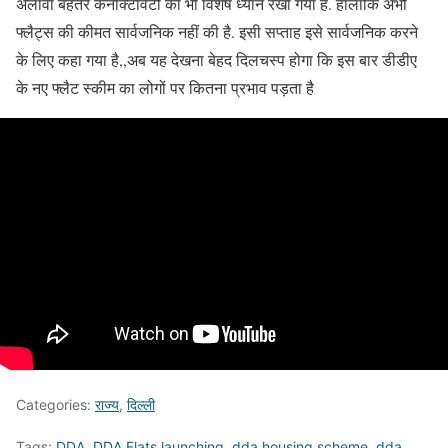
अलावा बेहतर कनेक्टिविटी का भी विशेष ध्यान रखा गया है. हालांकि अभी
फ्लैट्स की कीमत सार्वजनिक नहीं की है. इसी सप्ताह इसे सार्वजनिक करने
के लिए कहा गया है,,अब यह देखना बेहद दिलचस्प होगा कि इस बार डीडीए
के नए फ्लैट स्कीम का लोगों पर कितना प्रभाव पड़ता है
Categories:
राज्य
,
दिल्ली
Tags:
DDA
,
DDA Flats launching
,
dda housing scheme
,
dda