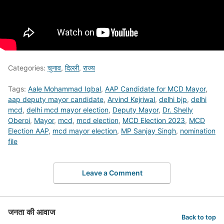
Categories:
चुनाव
,
दिल्ली
,
राज्य
Tags:
Aale Mohammad Iqbal
,
AAP Candidate for MCD Mayor
,
aap deputy mayor candidate
,
Arvind Kejriwal
,
delhi bjp
,
delhi
mcd
,
delhi mcd mayor election
,
Deputy Mayor
,
Dr. Shelly
Oberoi
,
Mayor
,
mcd
,
mcd election
,
MCD Election 2023
,
MCD
Election AAP
,
mcd mayor election
,
MP Sanjay Singh
,
nomination
file
Leave a Comment
जनता की आवाज
Back to top