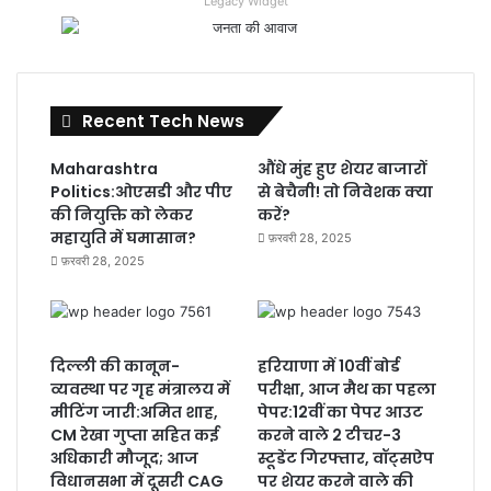
Legacy Widget
Recent Tech News
Maharashtra
औंधे मुंह हुए शेयर बाजारों
Politics:ओएसडी और पीए
से बेचैनी! तो निवेशक क्या
की नियुक्ति को लेकर
करें?
महायुति में घमासान?
फ़रवरी 28, 2025
फ़रवरी 28, 2025
दिल्ली की कानून-
हरियाणा में 10वीं बोर्ड
व्यवस्था पर गृह मंत्रालय में
परीक्षा, आज मैथ का पहला
मीटिंग जारी:अमित शाह,
पेपर:12वीं का पेपर आउट
CM रेखा गुप्ता सहित कई
करने वाले 2 टीचर-3
अधिकारी मौजूद; आज
स्टूडेंट गिरफ्तार, वॉट्सऐप
विधानसभा में दूसरी CAG
पर शेयर करने वाले की