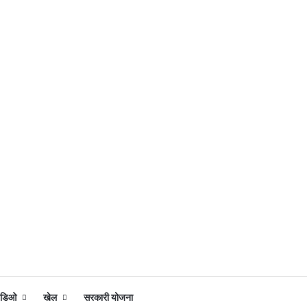
िडिओ
खेल
सरकारी योजना