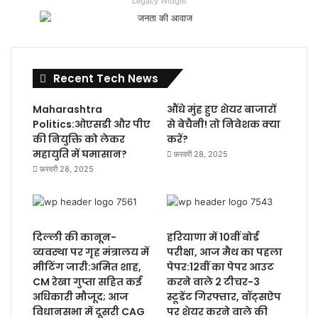
Legacy Widget
Recent Tech News
Maharashtra
औंधे मुंह हुए शेयर बाजारों
Politics:ओएसडी और पीए
से बेचैनी! तो निवेशक क्या
की नियुक्ति को लेकर
करें?
महायुति में घमासान?
फ़रवरी 28, 2025
फ़रवरी 28, 2025
दिल्ली की कानून-
हरियाणा में 10वीं बोर्ड
व्यवस्था पर गृह मंत्रालय में
परीक्षा, आज मैथ का पहला
मीटिंग जारी:अमित शाह,
पेपर:12वीं का पेपर आउट
CM रेखा गुप्ता सहित कई
करने वाले 2 टीचर-3
अधिकारी मौजूद; आज
स्टूडेंट गिरफ्तार, वॉट्सऐप
विधानसभा में दूसरी CAG
पर शेयर करने वाले की