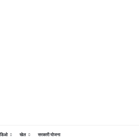
िडिओ
खेल
सरकारी योजना