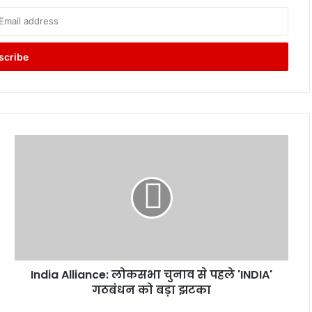
India
Alliance:
लोकसभा
चुनाव
से
पहले
'INDIA'
गठबंधन
को
India Alliance: लोकसभा चुनाव से पहले 'INDIA'
बड़ा
झटका
गठबंधन को बड़ा झटका