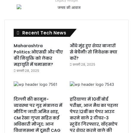
Legacy Widget
Recent Tech News
Maharashtra
औंधे मुंह हुए शेयर बाजारों
Politics:ओएसडी और पीए
से बेचैनी! तो निवेशक क्या
की नियुक्ति को लेकर
करें?
महायुति में घमासान?
फ़रवरी 28, 2025
फ़रवरी 28, 2025
दिल्ली की कानून-
हरियाणा में 10वीं बोर्ड
व्यवस्था पर गृह मंत्रालय में
परीक्षा, आज मैथ का पहला
मीटिंग जारी:अमित शाह,
पेपर:12वीं का पेपर आउट
CM रेखा गुप्ता सहित कई
करने वाले 2 टीचर-3
अधिकारी मौजूद; आज
स्टूडेंट गिरफ्तार, वॉट्सऐप
विधानसभा में दूसरी CAG
पर शेयर करने वाले की