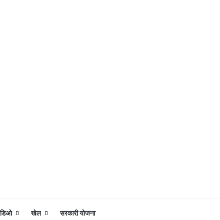
िडिओ
खेल
सरकारी योजना