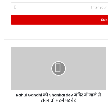
Enter
your
Email
address
Rahul
Gandhi
को
Shankardev
मंदिर
में
जाने
से
रोका
Rahul Gandhi को Shankardev मंदिर में जाने से
तो
धरने
रोका तो धरने पर बैठे
पर