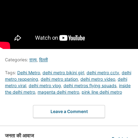
Categories:
राज्य
,
दिल्ली
Tags:
Delhi Metro
,
delhi metro bikini girl
,
delhi metro cctv
,
delhi
metro reopening
,
delhi metro station
,
delhi metro video
,
delhi
metro viral
,
delhi metro vlog
,
delhi metros flying squads
,
inside
the delhi metro
,
magenta delhi metro
,
pink line delhi metro
Leave a Comment
जनता की आवाज