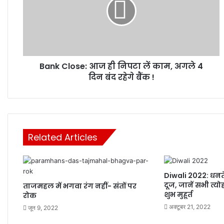
ही
निपटा
लें
काम,
अगले
4
Bank Close: आज ही निपटा लें काम, अगले 4
दिन
बंद
दिन बंद रहेगे बैंक !
रहेगे
बैंक
!
Related Articles
Diwali 2022: धनत
दूज, जानें सभी त्यो
ताजमहल में भगवा रंग नहीं- संतों पर
शुभ मुहूर्त
रोक
अक्टूबर 21, 2022
जून 9, 2022