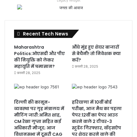
Legacy Widget
Recent Tech News
Maharashtra
औंधे मुंह हुए शेयर बाजारों
Politics:ओएसडी और पीए
से बेचैनी! तो निवेशक क्या
की नियुक्ति को लेकर
करें?
महायुति में घमासान?
फ़रवरी 28, 2025
फ़रवरी 28, 2025
दिल्ली की कानून-
हरियाणा में 10वीं बोर्ड
व्यवस्था पर गृह मंत्रालय में
परीक्षा, आज मैथ का पहला
मीटिंग जारी:अमित शाह,
पेपर:12वीं का पेपर आउट
CM रेखा गुप्ता सहित कई
करने वाले 2 टीचर-3
अधिकारी मौजूद; आज
स्टूडेंट गिरफ्तार, वॉट्सऐप
विधानसभा में दूसरी CAG
पर शेयर करने वाले की