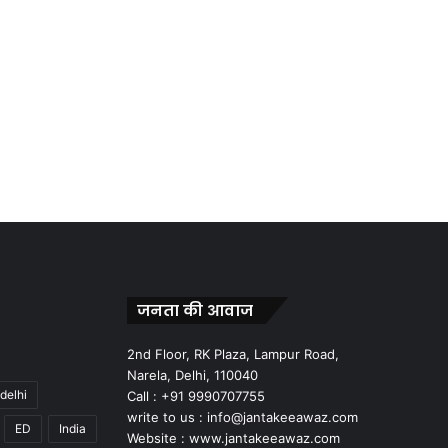
जनता की आवाज
2nd Floor, RK Plaza, Lampur Road,
Narela, Delhi, 110040
delhi
Call : +91 9990707755
write to us : info@jantakeeawaz.com
ED
India
Website : www.jantakeeawaz.com