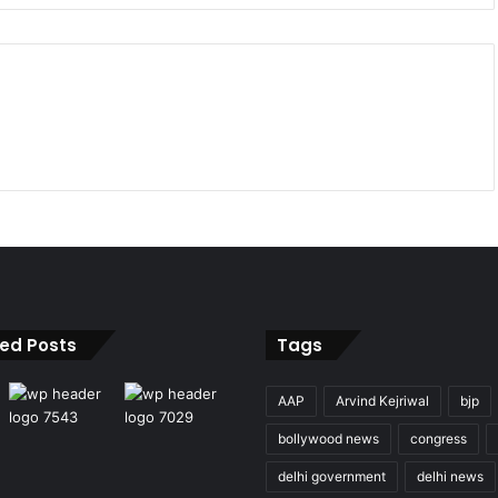
ied Posts
Tags
AAP
Arvind Kejriwal
bjp
bollywood news
congress
delhi government
delhi news