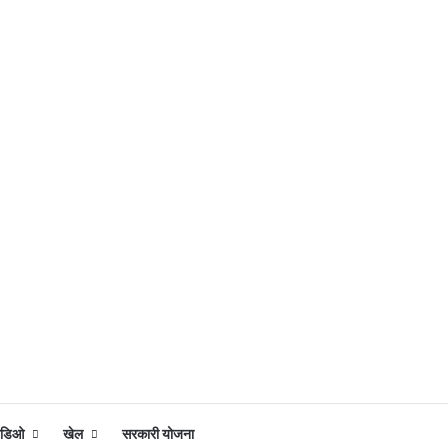
िडिओ
खेल
सरकारी योजना