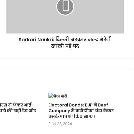
सरकार
जल्द
भरेगी
खाली
पड़े
पद
Sarkari Naukri: दिल्ली सरकार जल्द भरेगी
खाली पड़े पद
ेरस से लेकर भाई
Electoral Bonds: BJP ने Beef
हारों की सही डेट और
Company से करोड़ों का चंदा लेकर
उसके पाप भी किए साफ !
मार्च 22, 2024