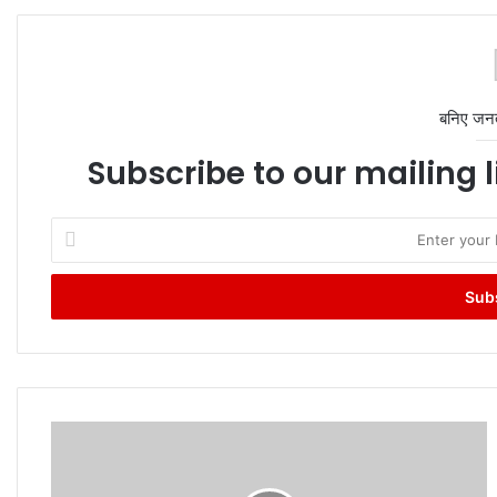
बनिए जन
Subscribe to our mailing l
Enter
your
Email
address
Bank
Close:
आज