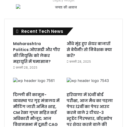
Legacy Widget
Recent Tech News
Maharashtra
औंधे मुंह हुए शेयर बाजारों
Politics:ओएसडी और पीए
से बेचैनी! तो निवेशक क्या
की नियुक्ति को लेकर
करें?
महायुति में घमासान?
फ़रवरी 28, 2025
फ़रवरी 28, 2025
दिल्ली की कानून-
हरियाणा में 10वीं बोर्ड
व्यवस्था पर गृह मंत्रालय में
परीक्षा, आज मैथ का पहला
मीटिंग जारी:अमित शाह,
पेपर:12वीं का पेपर आउट
CM रेखा गुप्ता सहित कई
करने वाले 2 टीचर-3
अधिकारी मौजूद; आज
स्टूडेंट गिरफ्तार, वॉट्सऐप
विधानसभा में दूसरी CAG
पर शेयर करने वाले की