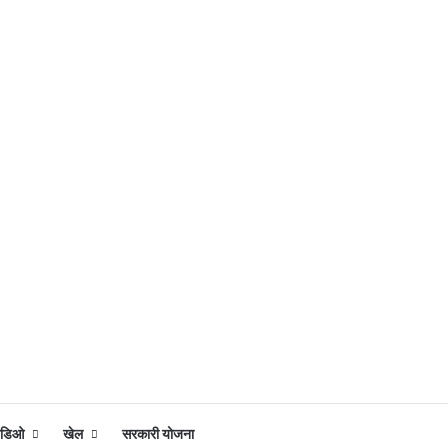
िडिओ
खेल
सरकारी योजना