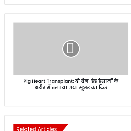
Pig
Heart
Transplant:
दो
ब्रेन-
डेड
इंसानों
के
शरीर
Pig Heart Transplant: दो ब्रेन-डेड इंसानों के
में
लगाया
शरीर में लगाया गया सूअर का दिल
गया
सूअर
का
दिल
Related Articles