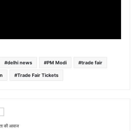
delhi news
PM Modi
trade fair
an
Trade Fair Tickets
ता की आवाज