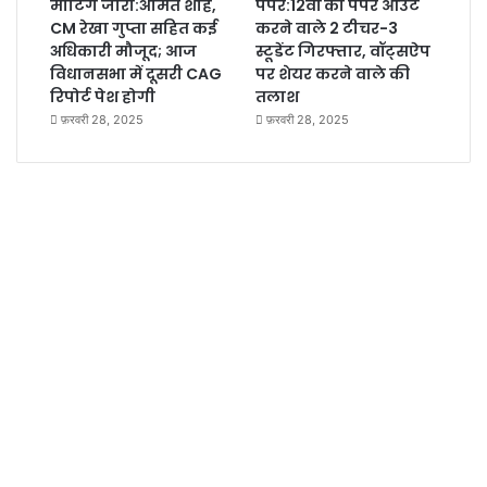
मीटिंग जारी:अमित शाह,
पेपर:12वीं का पेपर आउट
CM रेखा गुप्ता सहित कई
करने वाले 2 टीचर-3
अधिकारी मौजूद; आज
स्टूडेंट गिरफ्तार, वॉट्सऐप
विधानसभा में दूसरी CAG
पर शेयर करने वाले की
रिपोर्ट पेश होगी
तलाश
फ़रवरी 28, 2025
फ़रवरी 28, 2025