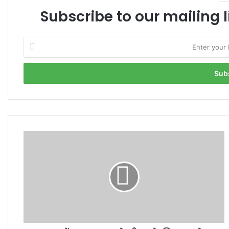
Subscribe to our mailing l
Enter
your
Email
address
रात
में
TAJ
MAHAL
के
दीदार
के
लिए
अब