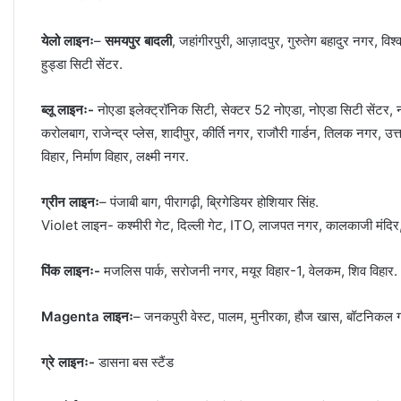
येलो लाइनः
–
समयपुर बादली
, जहांगीरपुरी, आज़ादपुर, गुरुतेग बहादुर नगर, वि
हुड्डा सिटी सेंटर.
ब्लू लाइनः-
नोएडा इलेक्ट्रॉनिक सिटी, सेक्टर 52 नोएडा, नोएडा सिटी सेंटर, न
करोलबाग, राजेन्द्र प्लेस, शादीपुर, कीर्ति नगर, राजौरी गार्डन, तिलक नगर, उत
विहार, निर्माण विहार, लक्ष्मी नगर.
ग्रीन लाइनः
– पंजाबी बाग, पीरागढ़ी, ब्रिगेडियर होशियार सिंह.
Violet लाइन- कश्मीरी गेट, दिल्ली गेट, ITO, लाजपत नगर, कालकाजी मंदिर, गोव
पिंक लाइनः-
मजलिस पार्क, सरोजनी नगर, मयूर विहार-1, वेलकम, शिव विहार.
Magenta लाइनः
– जनकपुरी वेस्ट, पालम, मुनीरका, हौज खास, बॉटनिकल गा
ग्रे लाइनः-
डासना बस स्टैंड