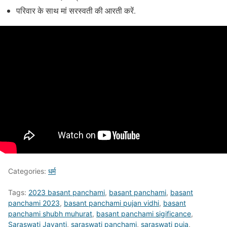
परिवार के साथ मां सरस्वती की आरती करें.
Categories:
धर्म
Tags:
2023 basant panchami
,
basant panchami
,
basant
panchami 2023
,
basant panchami pujan vidhi
,
basant
panchami shubh muhurat
,
basant panchami sigificance
,
Saraswati Jayanti
,
saraswati panchami
,
saraswati puja
,