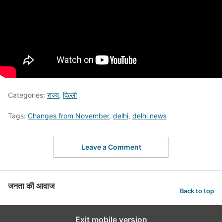
Categories:
राज्य
,
दिल्ली
Tags:
Changes from November
,
delhi
,
delhi news
Leave a Comment
जनता की आवाज
Back to top
Exit mobile version