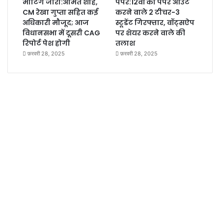
मीटिंग जारी:अमित शाह,
पेपर:12वीं का पेपर आउट
CM रेखा गुप्ता सहित कई
करने वाले 2 टीचर-3
अधिकारी मौजूद; आज
स्टूडेंट गिरफ्तार, वॉट्सऐप
विधानसभा में दूसरी CAG
पर शेयर करने वाले की
रिपोर्ट पेश होगी
तलाश
फ़रवरी 28, 2025
फ़रवरी 28, 2025