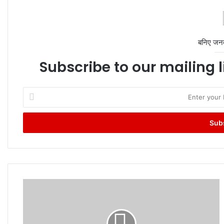
बनिए जन
Subscribe to our mailing l
Enter
your
Email
address
Changes
from
November:
1