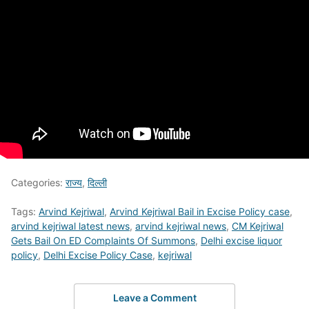
Categories:
राज्य
,
दिल्ली
Tags:
Arvind Kejriwal
,
Arvind Kejriwal Bail in Excise Policy case
,
arvind kejriwal latest news
,
arvind kejriwal news
,
CM Kejriwal
Gets Bail On ED Complaints Of Summons
,
Delhi excise liquor
policy
,
Delhi Excise Policy Case
,
kejriwal
Leave a Comment