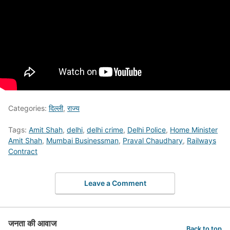
Categories:
दिल्ली
,
राज्य
Tags:
Amit Shah
,
delhi
,
delhi crime
,
Delhi Police
,
Home Minister
Amit Shah
,
Mumbai Businessman
,
Praval Chaudhary
,
Railways
Contract
Leave a Comment
जनता की आवाज
Back to top