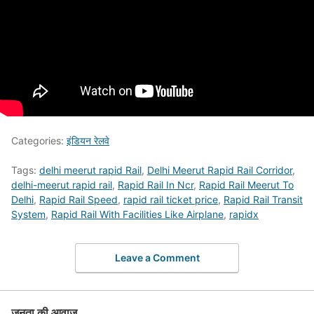
Categories:
इंडियन रेलवे
Tags:
delhi meerut rapid Rail
,
Delhi Meerut Rapid Rail Corridor
,
delhi-meerut rapid rail
,
Rapid Rail In Ncr
,
Rapid Rail Meerut To
Delhi
,
Rapid Rail Speed
,
rapid rail ticket price
,
Rapid Rail Transit
System
,
Rapid Rail With Facilities Like Airplane
,
rapidx
Leave a Comment
जनता की आवाज