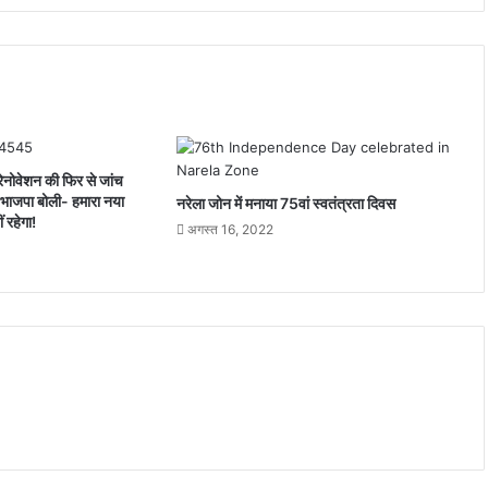
Rate
तक
बदले
ये
नियम,
जानें
कितनी
मिली
ेनोवेशन की फिर से जांच
राहत
, भाजपा बोली- हमारा नया
नरेला जोन में मनाया 75वां स्वतंत्रता दिवस
ं रहेगा!
अगस्त 16, 2022