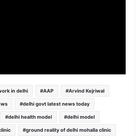
ork in delhi
AAP
Arvind Kejriwal
news
delhi govt latest news today
delhi health model
delhi model
linic
ground reality of delhi mohalla clinic