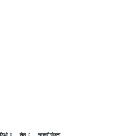
िडिओ
खेल
सरकारी योजना