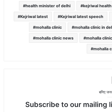
health minister of delhi
kejriwal healt
Kejriwal latest
Kejriwal latest speech
mohalla clinic
mohalla clinic in del
mohalla clinic news
mohalla clini
mohalla c
बनिए जन
Subscribe to our mailing l