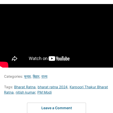
Categories:
चुनाव
,
बिहार
,
राज्य
Tags:
Bharat Ratna
,
bharat ratna 2024
,
Karpoori Thakur Bharat
Ratna
,
nitish kumar
,
PM Modi
Leave a Comment