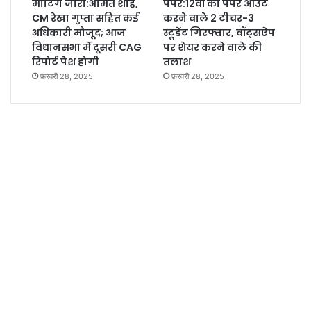
मीटिंग जारी:अमित शाह,
पेपर:12वीं का पेपर आउट
CM रेखा गुप्ता सहित कई
करने वाले 2 टीचर-3
अधिकारी मौजूद; आज
स्टूडेंट गिरफ्तार, वॉट्सऐप
विधानसभा में दूसरी CAG
पर शेयर करने वाले की
रिपोर्ट पेश होगी
तलाश
फ़रवरी 28, 2025
फ़रवरी 28, 2025