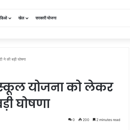
िडिओ
खेल
सरकारी योजना
olitics:ओएसडी और पीए की नियुक्ति को लेकर महाय
 ने की बड़ी घोषणा
 स्कूल योजना को लेकर
 बड़ी घोषणा
0
200
2 minutes read