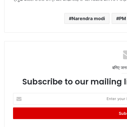
Narendra modi
PM
बनिए जन
Subscribe to our mailing l
Enter
your
Email
address