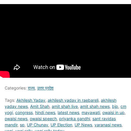
Categories:
राज्य
,
उत्तर प्रदेश
Tags:
Akhilesh Yadav
,
akhilesh yadav in raebareli
,
akhilesh
yadav news
,
Amit Shah
,
amit shah live
,
amit shah news
,
bjp
,
cm
yogi
,
congress
,
hindi news
,
latest news
,
mayawati
,
owaisi in up
,
owaisi news
,
owaisi speech
,
priyanka gandhi
,
sant ravidas
mandir
,
sp
,
UP Chunav
,
UP Election
,
UP News
,
varanasi news
,
yogi
,
yogi rally
,
yogi rally today