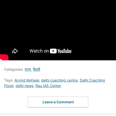
Categories:
राज्य
,
दिल्ली
Tags:
Arvind Kejriwal
,
delhi coaching centre
,
Delhi Coaching
Flood
,
delhi news
,
Rau IAS Center
Leave a Comment