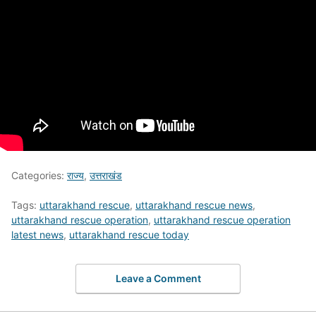
Categories:
राज्य
,
उत्तराखंड
Tags:
uttarakhand rescue
,
uttarakhand rescue news
,
uttarakhand rescue operation
,
uttarakhand rescue operation
latest news
,
uttarakhand rescue today
Leave a Comment