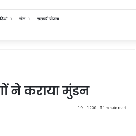
िडिओ
खेल
सरकारी योजना
ों ने कराया मुंडन
0
209
1 minute read