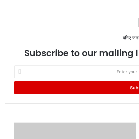
बनिए जन
Subscribe to our mailing l
Enter
your
Email
address
Salman
Khan:
सलमान