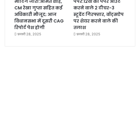
मीटिंग जारी:अमित शाह,
पेपर:12वीं का पेपर आउट
CM रेखा गुप्ता सहित कई
करने वाले 2 टीचर-3
अधिकारी मौजूद; आज
स्टूडेंट गिरफ्तार, वॉट्सऐप
विधानसभा में दूसरी CAG
पर शेयर करने वाले की
रिपोर्ट पेश होगी
तलाश
फ़रवरी 28, 2025
फ़रवरी 28, 2025