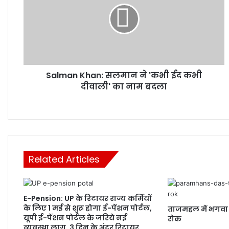
ने
'कभी
ईद
कभी
दीवाली'
का
Salman Khan: सलमान ने 'कभी ईद कभी
नाम
बदला
दीवाली' का नाम बदला
Related Articles
E-Pension: UP के रिटायर राज्य कर्मियों
के लिए 1 मई से शुरू होगा ई-पेंशन पोर्टल,
ताजमहल में भगवा र
यूपी ई-पेंशन पोर्टल के जरिये नई
रोक
व्यवस्था लागू, 3 दिन के अंदर रिटायर