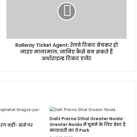
रेलवे
टिकट
बेचकर
हो
जाइए
मालामाल,
Railway Ticket Agent: रेलवे टिकट बेचकर हो
जानिए
कैसे
जाइए मालामाल, जानिए कैसे बन सकते हैं
बन
अथॉराइज्ड टिकट एजेंट
सकते
हैं
अथॉराइज्ड
टिकट
एजेंट
Dalit Prerna Sthal Greater Noida :
Greater Noida में घूमने के लिए बेस्‍ट है
ंग नहीं- संतों पर
मायावती का ये Park