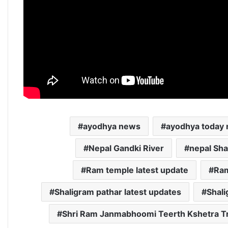
ayodhya news
ayodhya today
Nepal Gandki River
nepal Sha
Ram temple latest update
Ra
Shaligram pathar latest updates
Shali
Shri Ram Janmabhoomi Teerth Kshetra T