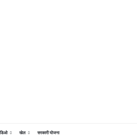
िडिओ
खेल
सरकारी योजना