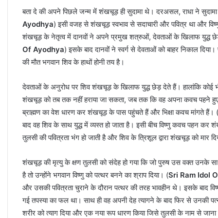
बता दे की अपने पिछले जन्म में शंखचूड़ ही सुदामा थे। दरअसल, राधा ने सुदामा 
Ayodhya
) इसी वजह से शंखचूड़ स्वभाव से सदाचारी और पवित्र था और विष्णु 
शंखचूड़ के नेतृत्व में दानवों ने अपने प्रमुख शत्रुओं, देवताओं के खिलाफ युद्ध
Of Ayodhya
) इसके बाद दानवों ने स्वर्ग से देवताओं को बाहर निकाल दिया। 
की मौत भगवान शिव के हाथों होनी तय है।
देवताओं के अनुरोध पर शिव शंखचूड़ के खिलाफ युद्ध छेड़ देते हैं। हालांकि कोई भी प
शंखचूड़ को तब तक नहीं हराया जा सकता, जब तक कि वह अपना कवच पहने हुए है
ब्राह्मण का वेश धारण कर शंखचूड़ के पास पहुंचते हैं और भिक्षा कवच मांगते हैं। 
बाद वह शिव के साथ युद्ध में व्यस्त हो जाता है। इसी बीच विष्णु कवच पहन कर
तुलसी की पवित्रता भंग हो जाती है और शिव के त्रिशूल द्वारा शंखचूड़ को मार दि
शंखचूड़ की मृत्यु के क्षण तुलसी को संदेह हो गया कि जो पुरुष उस वक्त उनके 
है तो उन्होंने भगवान विष्णु को पत्थर बनने का श्राप दिया। (
Sri Ram Idol 
और उसकी पवित्रता चुराने के दौरान पत्थर की तरह भावहीन थे। इसके बाद विष्णु 
गई तपस्या का फल था। साथ ही वह अपनी देह त्यागने के बाद फिर से उनकी पत्
शरीर को त्याग दिया और एक नया रूप धारण किया जिसे तुलसी के नाम से जाना 