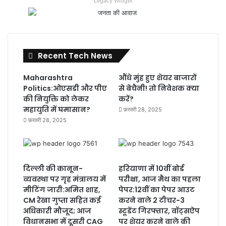
Legacy Widget
Recent Tech News
Maharashtra
औंधे मुंह हुए शेयर बाजारों
Politics:ओएसडी और पीए
से बेचैनी! तो निवेशक क्या
की नियुक्ति को लेकर
करें?
महायुति में घमासान?
फ़रवरी 28, 2025
फ़रवरी 28, 2025
दिल्ली की कानून-
हरियाणा में 10वीं बोर्ड
व्यवस्था पर गृह मंत्रालय में
परीक्षा, आज मैथ का पहला
मीटिंग जारी:अमित शाह,
पेपर:12वीं का पेपर आउट
CM रेखा गुप्ता सहित कई
करने वाले 2 टीचर-3
अधिकारी मौजूद; आज
स्टूडेंट गिरफ्तार, वॉट्सऐप
विधानसभा में दूसरी CAG
पर शेयर करने वाले की