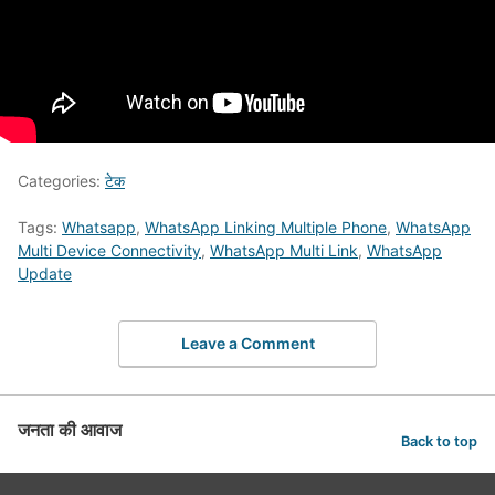
Categories:
टेक
Tags:
Whatsapp
,
WhatsApp Linking Multiple Phone
,
WhatsApp
Multi Device Connectivity
,
WhatsApp Multi Link
,
WhatsApp
Update
Leave a Comment
जनता की आवाज
Back to top