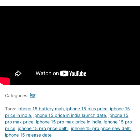
Categories:
टेक
Tags:
iphone 15 battery mah
,
iphone 15 plus price
,
iphone 15
price in india
,
iphone 15 price in india launch date
,
iphone 15
pro max price
,
iphone 15 pro max price in india
,
iphone 15 pro
price
,
iphone 15 pro price delhi
,
iphone 15 pro price new delhi
,
iphone 15 release date