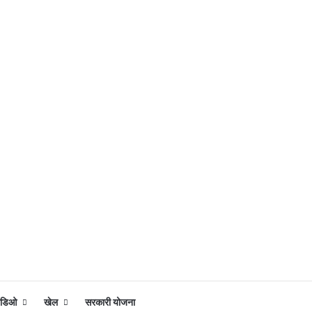
िडिओ
खेल
सरकारी योजना