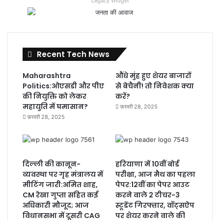
Legacy Widget
Recent Tech News
Maharashtra
औंधे मुंह हुए शेयर बाजारों
Politics:ओएसडी और पीए
से बेचैनी! तो निवेशक क्या
की नियुक्ति को लेकर
करें?
महायुति में घमासान?
फ़रवरी 28, 2025
फ़रवरी 28, 2025
दिल्ली की कानून-
हरियाणा में 10वीं बोर्ड
व्यवस्था पर गृह मंत्रालय में
परीक्षा, आज मैथ का पहला
मीटिंग जारी:अमित शाह,
पेपर:12वीं का पेपर आउट
CM रेखा गुप्ता सहित कई
करने वाले 2 टीचर-3
अधिकारी मौजूद; आज
स्टूडेंट गिरफ्तार, वॉट्सऐप
विधानसभा में दूसरी CAG
पर शेयर करने वाले की