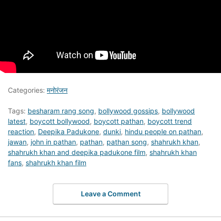
Categories:
मनोरंजन
Tags:
besharam rang song
,
bollywood gossips
,
bollywood
latest
,
boycott bollywood
,
boycott pathan
,
boycott trend
reaction
,
Deepika Padukone
,
dunki
,
hindu people on pathan
,
jawan
,
john in pathan
,
pathan
,
pathan song
,
shahrukh khan
,
shahrukh khan and deepika padukone film
,
shahrukh khan
fans
,
shahrukh khan film
Leave a Comment