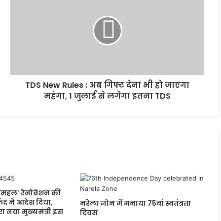
New
Rules
:
अब
गिफ्ट
देना
भी
हो
TDS New Rules : अब गिफ्ट देना भी हो जाएगा
जाएगा
महंगा,
महंगा, 1 जुलाई से लगेगा इतना TDS
1
जुलाई
से
लगेगा
इतना
TDS
शमहल’ रेनोवेशन की
ंद्र ने आदेश दिया,
नरेला जोन में मनाया 75वां स्वतंत्रता
 नया मुख्यमंत्री इस
दिवस