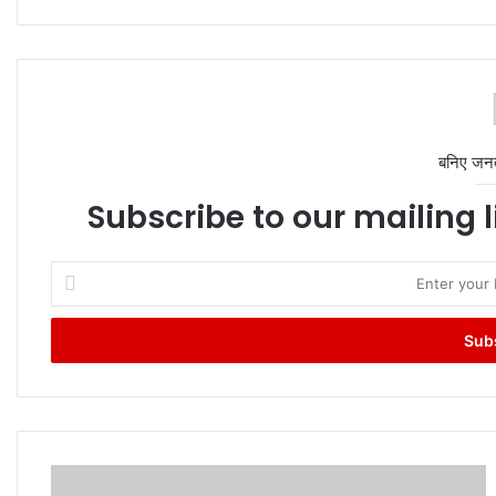
बनिए जन
Subscribe to our mailing l
Enter
your
Email
address
Delhi