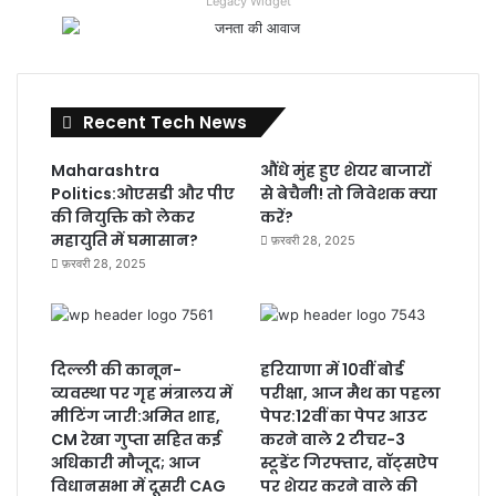
Legacy Widget
Recent Tech News
Maharashtra
औंधे मुंह हुए शेयर बाजारों
Politics:ओएसडी और पीए
से बेचैनी! तो निवेशक क्या
की नियुक्ति को लेकर
करें?
महायुति में घमासान?
फ़रवरी 28, 2025
फ़रवरी 28, 2025
दिल्ली की कानून-
हरियाणा में 10वीं बोर्ड
व्यवस्था पर गृह मंत्रालय में
परीक्षा, आज मैथ का पहला
मीटिंग जारी:अमित शाह,
पेपर:12वीं का पेपर आउट
CM रेखा गुप्ता सहित कई
करने वाले 2 टीचर-3
अधिकारी मौजूद; आज
स्टूडेंट गिरफ्तार, वॉट्सऐप
विधानसभा में दूसरी CAG
पर शेयर करने वाले की