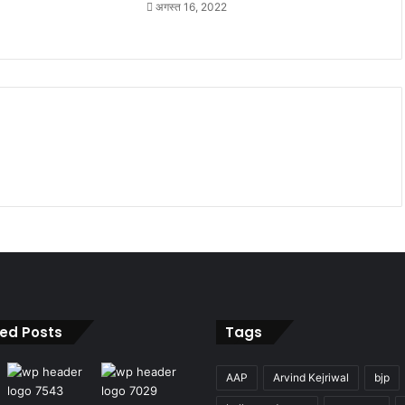
अगस्त 16, 2022
ied Posts
Tags
AAP
Arvind Kejriwal
bjp