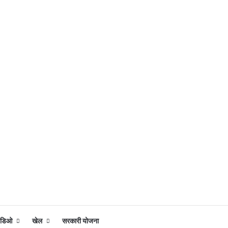
िडिओ
खेल
सरकारी योजना