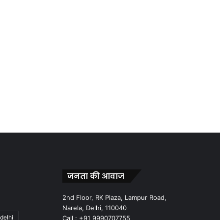
जनता की आवाज
2nd Floor, RK Plaza, Lampur Road,
Narela, Delhi, 110040
delhi
Call : +91 9990707755