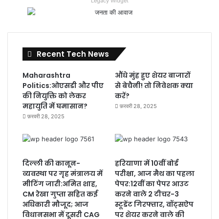
Legacy Widget
Recent Tech News
Maharashtra
औंधे मुंह हुए शेयर बाजारों
Politics:ओएसडी और पीए
से बेचैनी! तो निवेशक क्या
की नियुक्ति को लेकर
करें?
महायुति में घमासान?
फ़रवरी 28, 2025
फ़रवरी 28, 2025
दिल्ली की कानून-
हरियाणा में 10वीं बोर्ड
व्यवस्था पर गृह मंत्रालय में
परीक्षा, आज मैथ का पहला
मीटिंग जारी:अमित शाह,
पेपर:12वीं का पेपर आउट
CM रेखा गुप्ता सहित कई
करने वाले 2 टीचर-3
अधिकारी मौजूद; आज
स्टूडेंट गिरफ्तार, वॉट्सऐप
विधानसभा में दूसरी CAG
पर शेयर करने वाले की