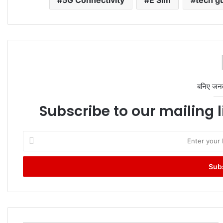
बनिए जन
Subscribe to our mailing l
Enter
your
Email
address