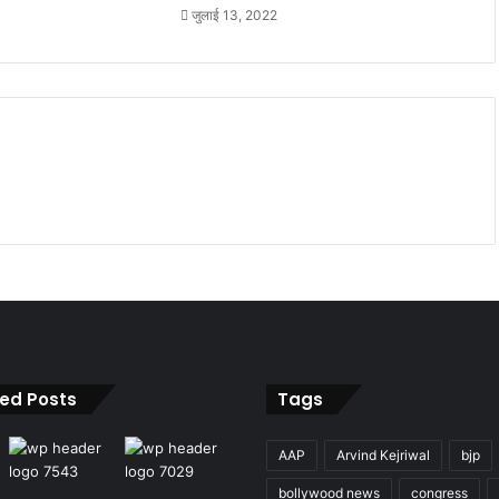
जुलाई 13, 2022
ied Posts
Tags
AAP
Arvind Kejriwal
bjp
bollywood news
congress