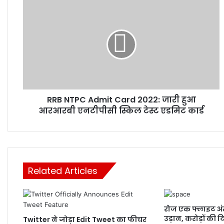
RRB
NTPC
Admit
Card
2022:
जारी
हुआ
आरआरबी
एनटीपीसी
RRB NTPC Admit Card 2022: जारी हुआ
स्किल
टेस्ट
आरआरबी एनटीपीसी स्किल टेस्ट एडमिट कार्ड
एडमिट
कार्ड
Related Articles
रोज एक फ्लाइट अंत
उड़ान, करोड़ों की 
Twitter ने जोड़ा Edit Tweet का फीचर