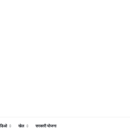
िडिओ
खेल
सरकारी योजना