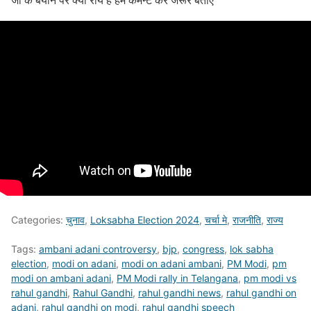
Categories:
चुनाव
,
Loksabha Election 2024
,
चर्चा मे
,
राजनीति
,
राज्य
Tags:
ambani adani controversy
,
bjp
,
congress
,
lok sabha
election
,
modi on adani
,
modi on adani ambani
,
PM Modi
,
pm
modi on ambani adani
,
PM Modi rally in Telangana
,
pm modi vs
rahul gandhi
,
Rahul Gandhi
,
rahul gandhi news
,
rahul gandhi on
adani
,
rahul gandhi on modi
,
rahul gandhi speech