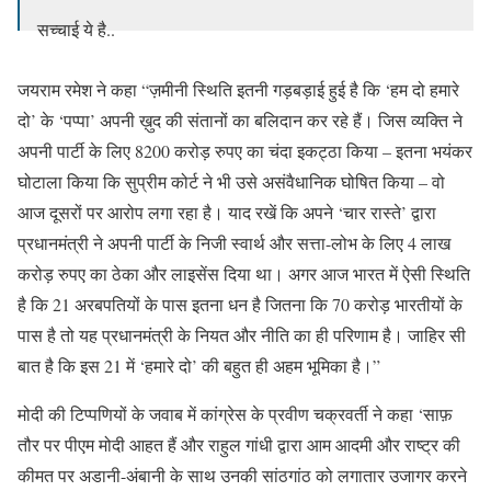
सच्चाई ये है..
3 अप्रैल से अब तक राहुल गांधी जी 103 बार अडानी और 30 बार
जयराम रमेश ने कहा “ज़मीनी स्थिति इतनी गड़बड़ाई हुई है कि ‘हम दो हमारे
अंबानी का नाम ले चुके हैं।
pic.twitter.com/eagadsX5AH
दो’ के ‘पप्पा’ अपनी ख़ुद की संतानों का बलिदान कर रहे हैं। जिस व्यक्ति ने
— Congress (@INCIndia)
May 8, 2024
अपनी पार्टी के लिए 8200 करोड़ रुपए का चंदा इकट्ठा किया – इतना भयंकर
घोटाला किया कि सुप्रीम कोर्ट ने भी उसे असंवैधानिक घोषित किया – वो
आज दूसरों पर आरोप लगा रहा है। याद रखें कि अपने ‘चार रास्ते’ द्वारा
प्रधानमंत्री ने अपनी पार्टी के निजी स्वार्थ और सत्ता-लोभ के लिए 4 लाख
करोड़ रुपए का ठेका और लाइसेंस दिया था। अगर आज भारत में ऐसी स्थिति
है कि 21 अरबपतियों के पास इतना धन है जितना कि 70 करोड़ भारतीयों के
पास है तो यह प्रधानमंत्री के नियत और नीति का ही परिणाम है। जाहिर सी
बात है कि इस 21 में ‘हमारे दो’ की बहुत ही अहम भूमिका है।”
मोदी की टिप्पणियों के जवाब में कांग्रेस के प्रवीण चक्रवर्ती ने कहा ‘साफ़
तौर पर पीएम मोदी आहत हैं और राहुल गांधी द्वारा आम आदमी और राष्ट्र की
कीमत पर अडानी-अंबानी के साथ उनकी सांठगांठ को लगातार उजागर करने