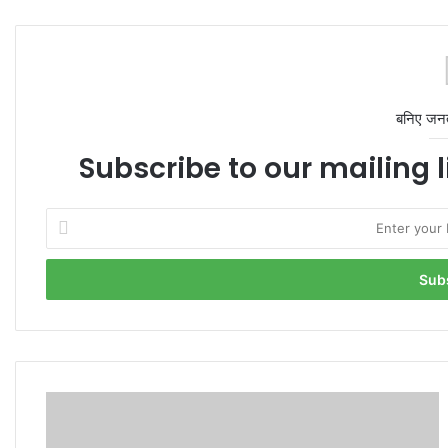
बनिए जन
Subscribe to our mailing l
Enter
your
Email
address
ED
Summons
Kejriwal: