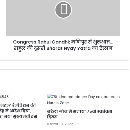
मणिपुर
से
शुरुआत…
राहुल
की
दूसरी
Congress Rahul Gandhi: मणिपुर से शुरुआत…
Bharat
Nyay
राहुल की दूसरी Bharat Nyay Yatra का ऐलान
Yatra
का
ऐलान
शमहल’ रेनोवेशन की
ंद्र ने आदेश दिया,
नरेला जोन में मनाया 75वां स्वतंत्रता
 नया मुख्यमंत्री इस
दिवस
अगस्त 16, 2022