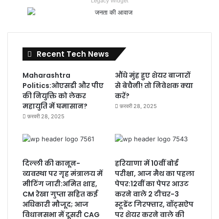
Legacy Widget
Recent Tech News
Maharashtra
औंधे मुंह हुए शेयर बाजारों
Politics:ओएसडी और पीए
से बेचैनी! तो निवेशक क्या
की नियुक्ति को लेकर
करें?
महायुति में घमासान?
फ़रवरी 28, 2025
फ़रवरी 28, 2025
दिल्ली की कानून-
हरियाणा में 10वीं बोर्ड
व्यवस्था पर गृह मंत्रालय में
परीक्षा, आज मैथ का पहला
मीटिंग जारी:अमित शाह,
पेपर:12वीं का पेपर आउट
CM रेखा गुप्ता सहित कई
करने वाले 2 टीचर-3
अधिकारी मौजूद; आज
स्टूडेंट गिरफ्तार, वॉट्सऐप
विधानसभा में दूसरी CAG
पर शेयर करने वाले की