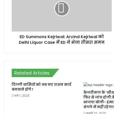
Arvind
Kejriwal
को
Delhi
Liquor
Case
ED Summons Kejriwal: Arvind Kejriwal को
में
ED
Delhi Liquor Case में ED ने भेजा तीसरा समन
ने
भेजा
तीसरा
समन
Related Articles
दिल्ली वासियों को अब नए राशन कार्ड
बनवाने होंगे !
केजरीवाल के ‘शी
मार्च 1, 2025
फिर से जांच होगी:के
भाजपा बोली- हमारा
बंगले में नहीं रहेगा!
फ़रवरी 15, 2025