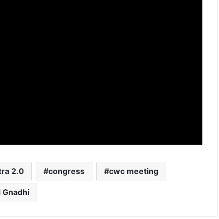
tra 2.0
congress
cwc meeting
 Gnadhi