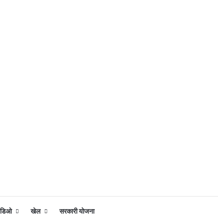
िडिओ
खेल
सरकारी योजना