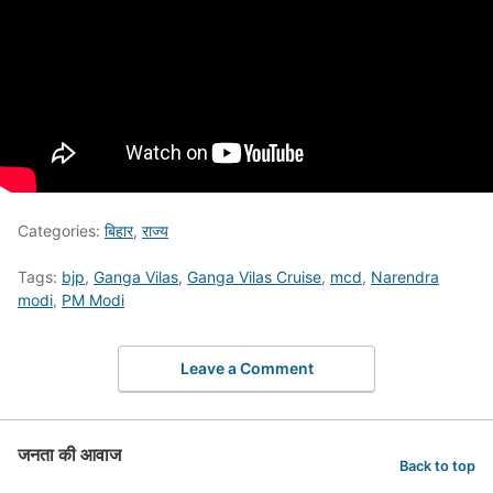
Categories:
बिहार
,
राज्य
Tags:
bjp
,
Ganga Vilas
,
Ganga Vilas Cruise
,
mcd
,
Narendra
modi
,
PM Modi
Leave a Comment
जनता की आवाज
Back to top